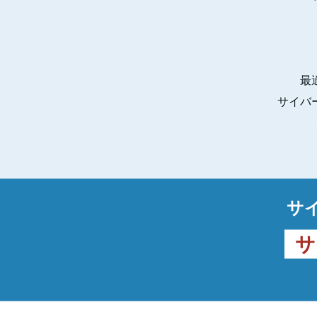
最
サイバ
サ
サ