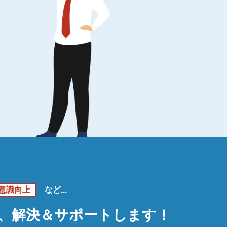
意識向上
など...
、解決＆サポートします！