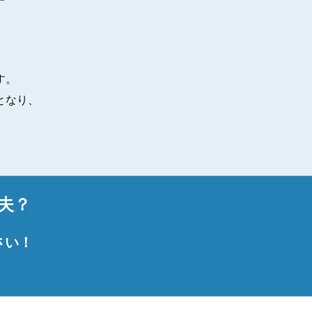
す。
となり、
夫？
さい！