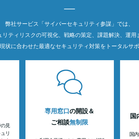
弊社サービス「サイバーセキュリティ参謀」では、
ュリティリスクの可視化、戦略の策定、課題解決、運用
現状に合わせた最適なセキュリティ対策をトータルサ
専用窓口
の開設＆
国
ご相談
無制限
での見
キュリ
国内